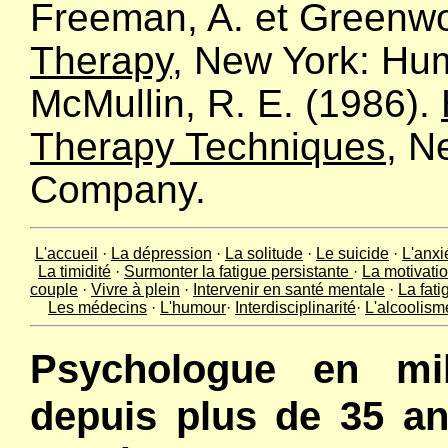
Freeman, A. et Greenwo
Therapy
, New York: Hu
McMullin, R. E. (1986).
Therapy Techniques
, N
Company.
L'accueil
·
La dépression
·
La solitude
·
Le suicide
·
L'anxi
La timidité
·
Surmonter la fatigue persistante
·
La motivati
couple
·
Vivre à plein
·
Intervenir en santé mentale
·
La fati
Les médecins
·
L'humour
·
Interdisciplinarité
·
L'alcoolism
Psychologue en mili
depuis plus de 35 an